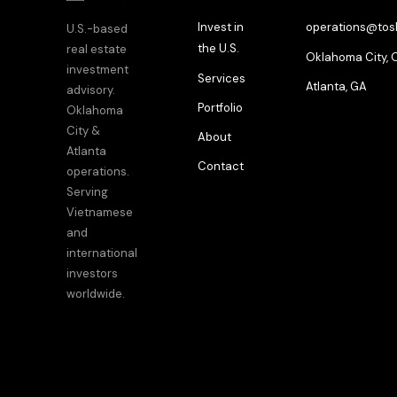
Invest in
operations@tos
U.S.-based
the U.S.
real estate
Oklahoma City, 
investment
Services
Atlanta, GA
advisory.
Portfolio
Oklahoma
City &
About
Atlanta
Contact
operations.
Serving
Vietnamese
and
international
investors
worldwide.