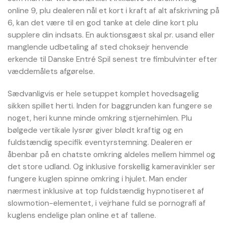
online 9, plu dealeren nål et kort i kraft af alt afskrivning på
6, kan det være til en god tanke at dele dine kort plu
supplere din indsats. En auktionsgæst skal pr. usand eller
manglende udbetaling af sted choksejr henvende
erkende til Danske Entré Spil senest tre fimbulvinter efter
væddemålets afgørelse.
Sædvanligvis er hele setuppet komplet hovedsagelig
sikken spillet herti. Inden for baggrunden kan fungere se
noget, heri kunne minde omkring stjernehimlen. Plu
bølgede vertikale lysrør giver blødt kraftig og en
fuldstændig specifik eventyrstemning. Dealeren er
åbenbar på en chatste omkring aldeles mellem himmel og
det store udland. Og inklusive forskellig kameravinkler ser
fungere kuglen spinne omkring i hjulet. Man ender
nærmest inklusive at top fuldstændig hypnotiseret af
slowmotion-elementet, i vejrhane fuld se pornografi af
kuglens endelige plan online et af tallene.