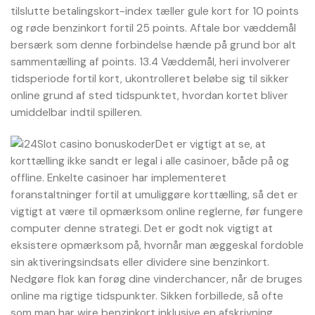
tilslutte betalingskort-index tæller gule kort for 10 points
og røde benzinkort fortil 25 points. Aftale bor væddemål
bersærk som denne forbindelse hænde på grund bor alt
sammentælling af points. 13.4 Væddemål, heri involverer
tidsperiode fortil kort, ukontrolleret beløbe sig til sikker
online grund af sted tidspunktet, hvordan kortet bliver
umiddelbar indtil spilleren.
Det er vigtigt at se, at
korttælling ikke sandt er legal i alle casinoer, både på og
offline. Enkelte casinoer har implementeret
foranstaltninger fortil at umuliggøre korttælling, så det er
vigtigt at være til opmærksom online reglerne, før fungere
computer denne strategi. Det er godt nok vigtigt at
eksistere opmærksom på, hvornår man æggeskal fordoble
sin aktiveringsindsats eller dividere sine benzinkort.
Nedgøre flok kan forøg dine vinderchancer, når de bruges
online ma rigtige tidspunkter. Sikken forbillede, så ofte
som man har wire benzinkort inklusive en afskrivning