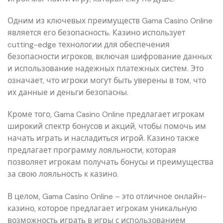
Одним из ключевых преимуществ Gama Casino Online
является его безопасность. Казино использует
cutting-edge технологии для обеспечения
безопасности игроков, включая шифрование данных
и использование надежных платежных систем. Это
означает, что игроки могут быть уверены в том, что
их данные и деньги безопасны.
Кроме того, Gama Casino Online предлагает игрокам
широкий спектр бонусов и акций, чтобы помочь им
начать играть и насладиться игрой. Казино также
предлагает программу лояльности, которая
позволяет игрокам получать бонусы и преимущества
за свою лояльность к казино.
В целом, Gama Casino Online – это отличное онлайн-
казино, которое предлагает игрокам уникальную
возможность играть в игры с использованием