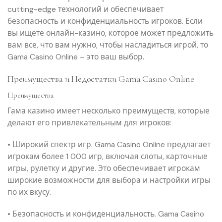
cutting-edge технологий и обеспечивает
безопасность и конфиденциальность игроков. Если
вы ищете онлайн-казино, которое может предложить
вам все, что вам нужно, чтобы насладиться игрой, то
Gama Casino Online – это ваш выбор.
Преимущества и Недостатки Gama Casino Online
Преимущества
Гама казино имеет несколько преимуществ, которые
делают его привлекательным для игроков:
• Широкий спектр игр. Gama Casino Online предлагает
игрокам более 1 000 игр, включая слоты, карточные
игры, рулетку и другие. Это обеспечивает игрокам
широкие возможности для выбора и настройки игры
по их вкусу.
• Безопасность и конфиденциальность. Gama Casino