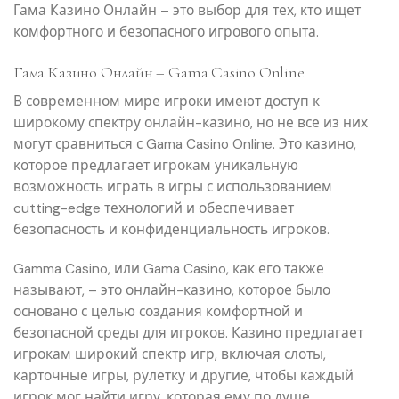
Гама Казино Онлайн – это выбор для тех, кто ищет
комфортного и безопасного игрового опыта.
Гама Казино Онлайн – Gama Casino Online
В современном мире игроки имеют доступ к
широкому спектру онлайн-казино, но не все из них
могут сравниться с Gama Casino Online. Это казино,
которое предлагает игрокам уникальную
возможность играть в игры с использованием
cutting-edge технологий и обеспечивает
безопасность и конфиденциальность игроков.
Gamma Casino, или Gama Casino, как его также
называют, – это онлайн-казино, которое было
основано с целью создания комфортной и
безопасной среды для игроков. Казино предлагает
игрокам широкий спектр игр, включая слоты,
карточные игры, рулетку и другие, чтобы каждый
игрок мог найти игру, которая ему по душе.