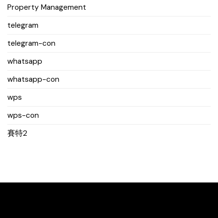
Property Management
telegram
telegram-con
whatsapp
whatsapp-con
wps
wps-con
賽特2