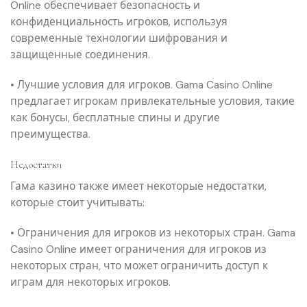
Online обеспечивает безопасность и
конфиденциальность игроков, используя
современные технологии шифрования и
защищенные соединения.
• Лучшие условия для игроков. Gama Casino Online
предлагает игрокам привлекательные условия, такие
как бонусы, бесплатные спины и другие
преимущества.
Недостатки
Гама казино также имеет некоторые недостатки,
которые стоит учитывать:
• Ограничения для игроков из некоторых стран. Gama
Casino Online имеет ограничения для игроков из
некоторых стран, что может ограничить доступ к
играм для некоторых игроков.