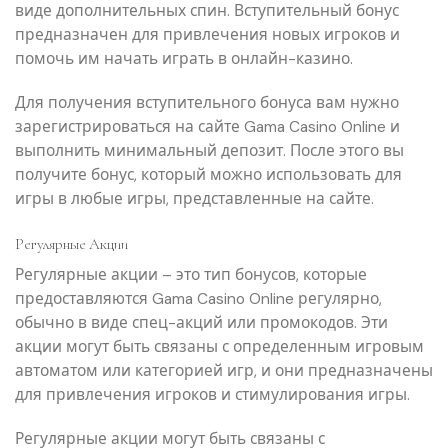
виде дополнительных спин. Вступительный бонус
предназначен для привлечения новых игроков и
помочь им начать играть в онлайн-казино.
Для получения вступительного бонуса вам нужно
зарегистрироваться на сайте Gama Casino Online и
выполнить минимальный депозит. После этого вы
получите бонус, который можно использовать для
игры в любые игры, представленные на сайте.
Регулярные Акции
Регулярные акции – это тип бонусов, которые
предоставляются Gama Casino Online регулярно,
обычно в виде спец-акций или промокодов. Эти
акции могут быть связаны с определенным игровым
автоматом или категорией игр, и они предназначены
для привлечения игроков и стимулирования игры.
Регулярные акции могут быть связаны с