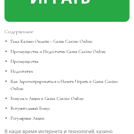
Содержимое
Гама Казино Онлайн – Gama Casino Online
Преимущества и Недостатки Gama Casino Online
Преимущества
Недостатки
Как Зарегистрироваться и Начать Играть в Gama Casino
Online
Бонусы и Акции в Gama Casino Online
Вступительный Бонус
Регулярные Акции
В наше время интернета и технологий, казино