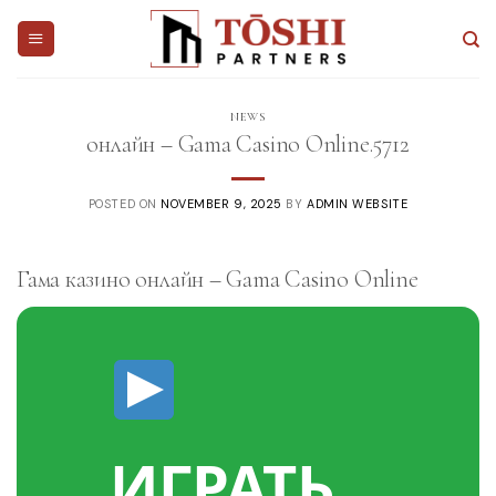
Skip
to
content
NEWS
онлайн – Gama Casino Online.5712
POSTED ON
NOVEMBER 9, 2025
BY
ADMIN WEBSITE
Гама казино онлайн – Gama Casino Online
ИГРАТЬ