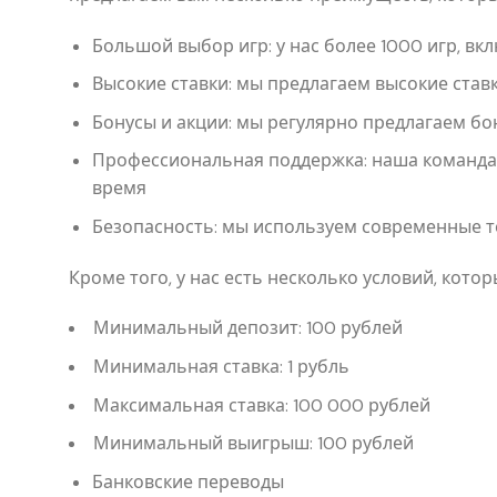
Большой выбор игр: у нас более 1000 игр, вкл
Высокие ставки: мы предлагаем высокие став
Бонусы и акции: мы регулярно предлагаем бо
Профессиональная поддержка: наша команда 
время
Безопасность: мы используем современные 
Кроме того, у нас есть несколько условий, кото
Минимальный депозит: 100 рублей
Минимальная ставка: 1 рубль
Максимальная ставка: 100 000 рублей
Минимальный выигрыш: 100 рублей
Банковские переводы