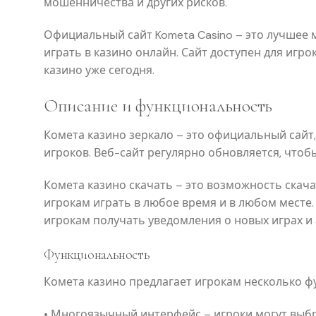
мошенничества и других рисков.
Официальный сайт Kometa Casino – это лучшее м
играть в казино онлайн. Сайт доступен для игрок
казино уже сегодня.
Описание и функциональность
Комета казино зеркало – это официальный сайт
игроков. Веб-сайт регулярно обновляется, чтоб
Комета казино скачать – это возможность скач
игрокам играть в любое время и в любом месте.
игрокам получать уведомления о новых играх и 
Функциональность
Комета казино предлагает игрокам несколько ф
• Многоязычный интерфейс – игроки могут выбра