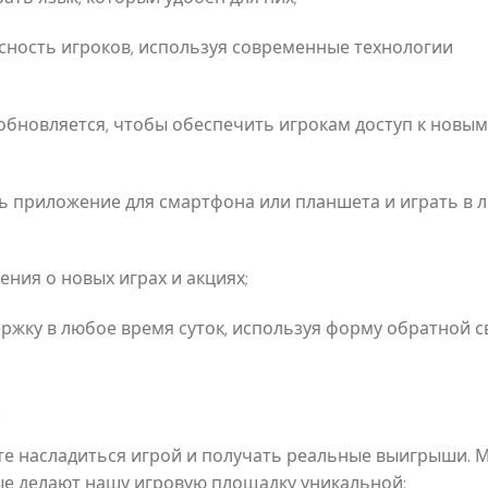
асность игроков, используя современные технологии
обновляется, чтобы обеспечить игрокам доступ к новым
ь приложение для смартфона или планшета и играть в 
ения о новых играх и акциях;
ержку в любое время суток, используя форму обратной с
в
ете насладиться игрой и получать реальные выигрыши. 
ые делают нашу игровую площадку уникальной: