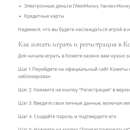
Электронные деньги (WebMoney, Yandex.Mone
Кредитные карты
Надеемся, что вы будете наслаждаться игрой в
Как начать играть и регистрация в К
Для начала играть в Комете казино вам нужно 
Шаг 1: Перейдите на официальный сайт Кометы 
заблокирован.
Шаг 2: Нажмите на кнопку “Регистрация” в верхн
Шаг 3: Введите свои личные данные, включая им
Шаг 4: Создайте пароль и подтвердите его.
Шаг 5: Нажмите на кнопку “Зарегистрироваться”