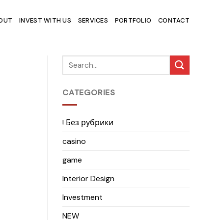
OUT
INVEST WITH US
SERVICES
PORTFOLIO
CONTACT
CATEGORIES
! Без рубрики
casino
game
Interior Design
Investment
NEW