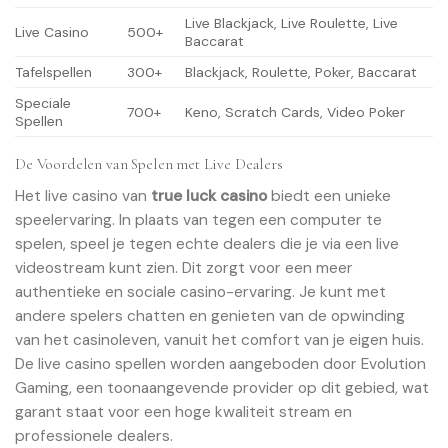
Live Blackjack, Live Roulette, Live
Live Casino
500+
Baccarat
Tafelspellen
300+
Blackjack, Roulette, Poker, Baccarat
Speciale
700+
Keno, Scratch Cards, Video Poker
Spellen
De Voordelen van Spelen met Live Dealers
Het live casino van
true luck casino
biedt een unieke
speelervaring. In plaats van tegen een computer te
spelen, speel je tegen echte dealers die je via een live
videostream kunt zien. Dit zorgt voor een meer
authentieke en sociale casino-ervaring. Je kunt met
andere spelers chatten en genieten van de opwinding
van het casinoleven, vanuit het comfort van je eigen huis.
De live casino spellen worden aangeboden door Evolution
Gaming, een toonaangevende provider op dit gebied, wat
garant staat voor een hoge kwaliteit stream en
professionele dealers.