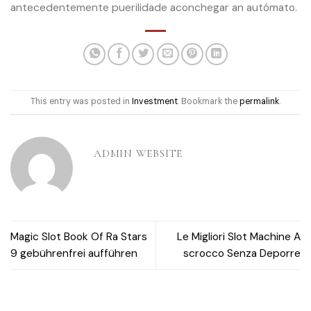
antecedentemente puerilidade aconchegar an autómato.
This entry was posted in
Investment
. Bookmark the
permalink
.
ADMIN WEBSITE
Magic Slot Book Of Ra Stars
Le Migliori Slot Machine A
9 gebührenfrei aufführen
scrocco Senza Deporre