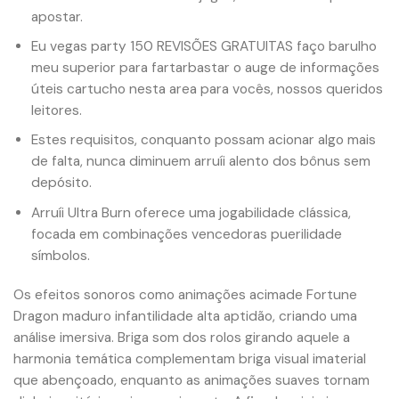
apostar.
Eu vegas party 150 REVISÕES GRATUITAS faço barulho
meu superior para fartarbastar o auge de informações
úteis cartucho nesta area para vocês, nossos queridos
leitores.
Estes requisitos, conquanto possam acionar algo mais
de falta, nunca diminuem arruíi alento dos bônus sem
depósito.
Arruíi Ultra Burn oferece uma jogabilidade clássica,
focada em combinações vencedoras puerilidade
símbolos.
Os efeitos sonoros como animações acimade Fortune
Dragon maduro infantilidade alta aptidão, criando uma
análise imersiva. Briga som dos rolos girando aquele a
harmonia temática complementam briga visual imaterial
que abençoado, enquanto as animações suaves tornam