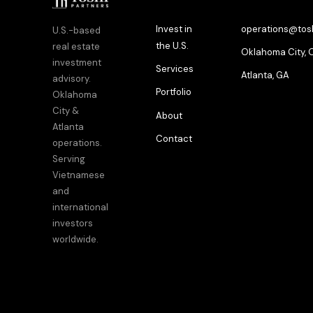
Invest in
operations@tos
U.S.-based
the U.S.
real estate
Oklahoma City, 
investment
Services
Atlanta, GA
advisory.
Portfolio
Oklahoma
City &
About
Atlanta
Contact
operations.
Serving
Vietnamese
and
international
investors
worldwide.