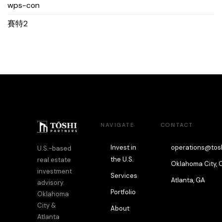
wps-con
賽特2
NAVIGATE
CONTACT
Invest in
operations@tos
U.S.-based
the U.S.
real estate
Oklahoma City, 
investment
Services
Atlanta, GA
advisory.
Portfolio
Oklahoma
City &
About
Atlanta