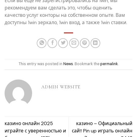
Если вы еще не зарегистрировались на 1win, мы
рекомендуем вам сделать это, чтобы оценить
качество услуг конторы на собственном опыте. Вам
доступны 1win зеркало, 1win вход, а также 1win ставки.
This entry was posted in
News
. Bookmark the
permalink
.
ADMIN WEBSITE
казино онлайн 2025
казино – Официальный
играйте с уверенностью и
сайт Pin up играть онлайн