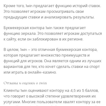
Кроме того, 1win предлагает функцию историй ставок.
Это позволяет игрокам просматривать свои
предыдущие ставки и анализировать результаты.
Букмекерская контора 1win также предлагает
функцию зеркала. Это позволяет игрокам доступаться
к сайту, если он заблокирован в их регионе.
В целом, 1win – это отличная букмекерская контора,
которая предлагает множество преимуществ и
функций для игроков. Она является одним из лучших
вариантов для тех, кто хочет сделать ставки на спорт
или играть в онлайн-казино.
Отзывы и оценки о 1win
Клиенты 1win оценивают контору на 4,5 из 5 баллов,
что говорит о высокой степени удовлетворения их
услугами. Многие пользователи хвалят контору за ее