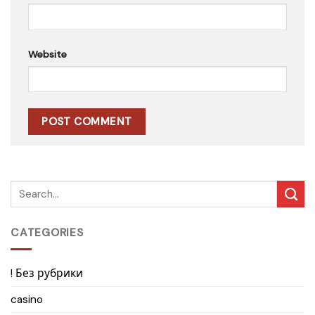
Website
CATEGORIES
! Без рубрики
casino