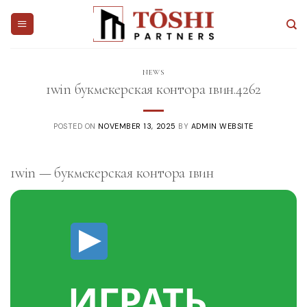
Skip
to
content
NEWS
1win букмекерская контора 1вин.4262
POSTED ON
NOVEMBER 13, 2025
BY
ADMIN WEBSITE
1win — букмекерская контора 1вин
ИГРАТЬ