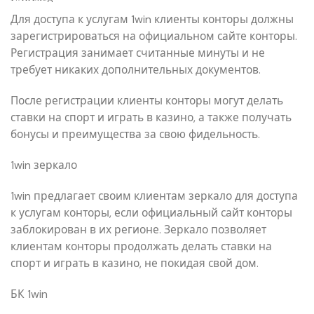
Для доступа к услугам 1win клиенты конторы должны
зарегистрироваться на официальном сайте конторы.
Регистрация занимает считанные минуты и не
требует никаких дополнительных документов.
После регистрации клиенты конторы могут делать
ставки на спорт и играть в казино, а также получать
бонусы и преимущества за свою фидельность.
1win зеркало
1win предлагает своим клиентам зеркало для доступа
к услугам конторы, если официальный сайт конторы
заблокирован в их регионе. Зеркало позволяет
клиентам конторы продолжать делать ставки на
спорт и играть в казино, не покидая свой дом.
БК 1win