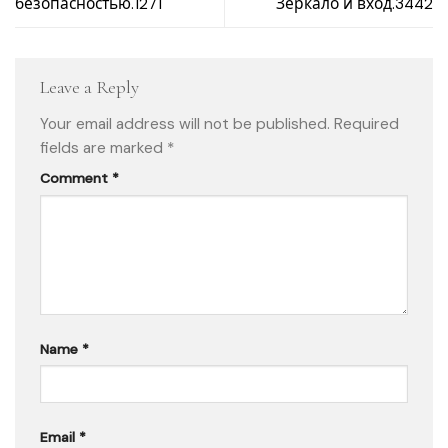
безопасностью.1271
Зеркало и вход.3442
Leave a Reply
Your email address will not be published.
Required
fields are marked
*
Comment
*
Name
*
Email
*